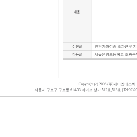
인천가좌여중 초과근무 지
서울은명초등학교 초과근무
Copyright (c) 2006 (주)케이엠에스씨 All
서울시 구로구 구로동 614-33 라이프 상가 512호,513호 | Tel:02)2068-5