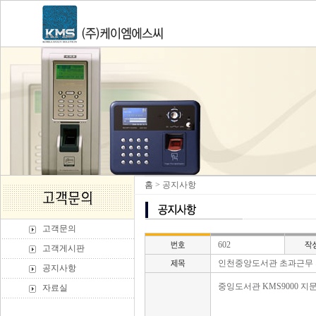
홈
> 공지사항
고객문의
602
고객게시판
인천중앙도서관 초과근무 
공지사항
중잉도서관 KMS9000 지
자료실