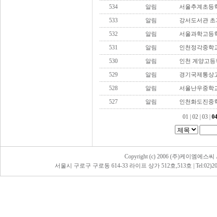
534
알림
서울추계초등학
533
알림
강서도서관 초
532
알림
서울과학고등학
531
알림
인천정각중학교
530
알림
인천 계양고등
529
알림
경기국제통상고
528
알림
서울난우중학교
527
알림
인천화도진중학
01
|
02
|
03
|
0
Copyright (c) 2006 (주)케이엠에스씨 All
서울시 구로구 구로동 614-33 라이프 상가 512호,513호 | Tel:02)2068-5