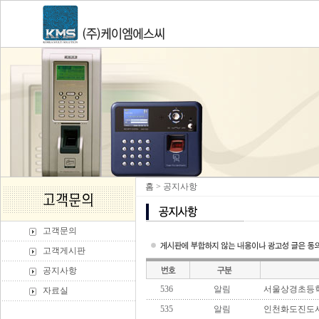
홈
> 공지사항
고객문의
고객게시판
공지사항
536
알림
서울상경초등학
자료실
535
알림
인천화도진도서